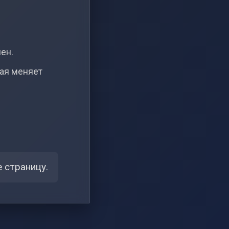
чен.
рая меняет
 страницу.