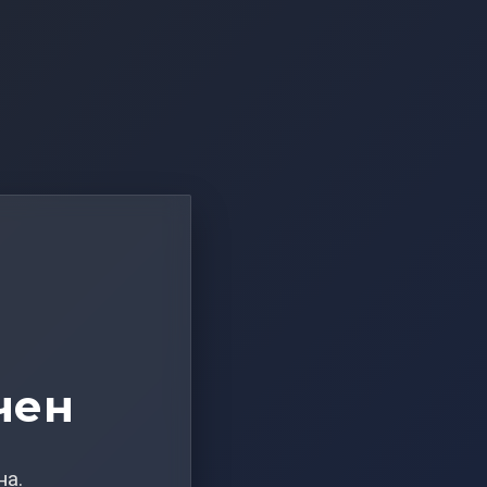
чен
на.